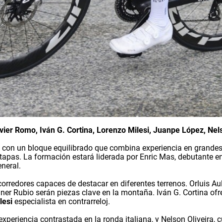
avier Romo, Iván G. Cortina, Lorenzo Milesi, Juanpe López, Nels
a con un bloque equilibrado que combina experiencia en grandes
 etapas. La formación estará liderada por Enric Mas, debutante e
eneral.
orredores capaces de destacar en diferentes terrenos. Orluis Au
ner Rubio serán piezas clave en la montaña. Iván G. Cortina of
lesi
especialista en contrarreloj.
periencia contrastada en la ronda italiana, y Nelson Oliveira, 