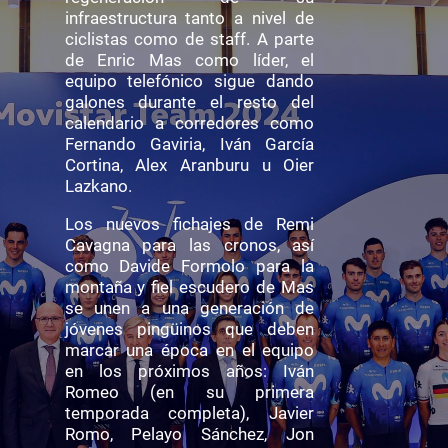
infraestructura tanto a nivel de
ciclistas como de staff. A parte
de Enric Mas como líder, el
equipo telefónico sigue dando
galones durante el resto del
calendario a corredores como
Fernando Gaviria, Iván García
Cortina, Alex Aranburu u Oier
Lazkano.
Los nuevos fichajes de Remi
Cavagna para las cronos, así
como Davide Formolo para la
montaña y fiel escudero de Mas
se unen a una generación de
jóvenes pingüinos que deben
marcar una época en el equipo
en los próximos años: Iván
Romeo (en su primera
temporada completa), Javier
Romo, Pelayo Sánchez, Jon