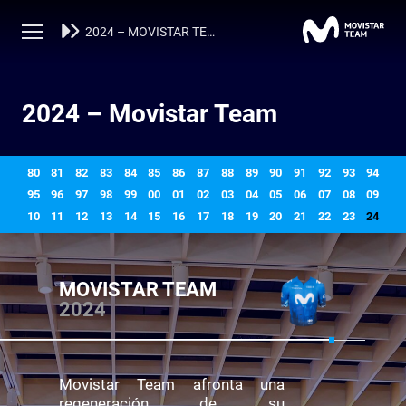
AÑO A AÑO
2024 – MOVISTAR TEAM
2024 – Movistar Team
80
81
82
83
84
85
86
87
88
89
90
91
92
93
94
95
96
97
98
99
00
01
02
03
04
05
06
07
08
09
10
11
12
13
14
15
16
17
18
19
20
21
22
23
24
MOVISTAR TEAM
2024
Movistar Team afronta una
regeneración de su