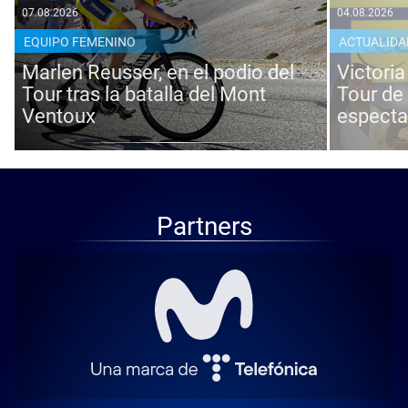
07.08.2026
04.08.2026
EQUIPO FEMENINO
ACTUALIDA
Marlen Reusser, en el podio del
Victoria
Tour tras la batalla del Mont
Tour de
Ventoux
especta
Partners