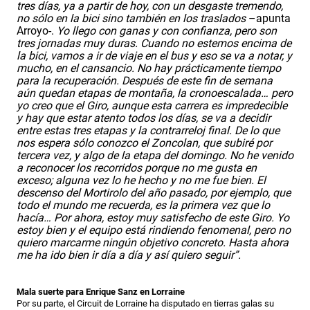
tres días, ya a partir de hoy, con un desgaste tremendo,
no sólo en la bici sino también en los traslados
–apunta
Arroyo-.
Yo llego con ganas y con confianza, pero son
tres jornadas muy duras. Cuando no estemos encima de
la bici, vamos a ir de viaje en el bus y eso se va a notar, y
mucho, en el cansancio. No hay prácticamente tiempo
para la recuperación. Después de este fin de semana
aún quedan etapas de montaña, la cronoescalada… pero
yo creo que el Giro, aunque esta carrera es impredecible
y hay que estar atento todos los días, se va a decidir
entre estas tres etapas y la contrarreloj final. De lo que
nos espera sólo conozco el Zoncolan, que subiré por
tercera vez, y algo de la etapa del domingo. No he venido
a reconocer los recorridos porque no me gusta en
exceso; alguna vez lo he hecho y no me fue bien. El
descenso del Mortirolo del año pasado, por ejemplo, que
todo el mundo me recuerda, es la primera vez que lo
hacía… Por ahora, estoy muy satisfecho de este Giro. Yo
estoy bien y el equipo está rindiendo fenomenal, pero no
quiero marcarme ningún objetivo concreto. Hasta ahora
me ha ido bien ir día a día y así quiero seguir”.
Mala suerte para Enrique Sanz en Lorraine
Por su parte, el Circuit de Lorraine ha disputado en tierras galas su