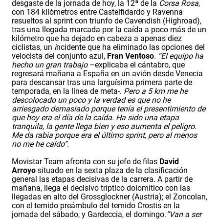
desgaste de la jornada de hoy, la 12ª de la
Corsa Rosa
,
con 184 kilómetros entre Castelfidardo y Ravenna
resueltos al sprint con triunfo de Cavendish (Highroad),
tras una llegada marcada por la caída a poco más de un
kilómetro que ha dejado en cabeza a apenas diez
ciclistas, un
i
ncidente que ha eliminado las opciones del
velocista del conjunto azul,
Fran Ventoso
. “El equipo ha
hecho un gran trabajo
–explicaba el cántabro, que
regresará mañana a España en un avión desde Venecia
para descansar tras una larguísima primera parte de
temporada, en la línea de meta-.
Pero a 5 km me he
descolocado un poco y la verdad es que no he
arriesgado demasiado porque tenía el presentimiento de
que hoy era el día de la caída. Ha sido una etapa
tranquila, la gente llega bien y eso aumenta el peligro.
Me da rabia porque era el último sprint, pero al menos
no me he caído”.
Movistar Team afronta con su jefe de filas
David
Arroyo
situado en la sexta plaza de la clasificación
general las etapas decisivas de la carrera. A partir de
mañana, llega el decisivo tríptico dolomítico con las
llegadas en alto del Grossglockner (Austria); el Zoncolan,
con el temido preámbulo del temido Crostis en la
jornada del sábado, y Gardeccia, el domingo.
“Van a ser