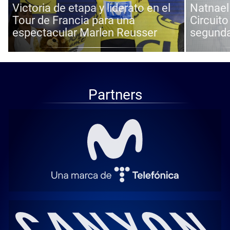
Victoria de etapa y liderato en el
Natnael
Tour de Francia para una
Circuito
espectacular Marlen Reusser
segunda
Partners