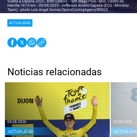
Vuelta a Espana 2025 - 80th Edition - 16th stage Poio - Mos. Castro de
Herville 167,9 km - 09/09/2025 - Jefferson Alveiro Cepeda (ECU - Movistar
Team) - photo Luis Angel Gomez/SprintCyclingAgency©2025
ACTUALIDAD
Noticias relacionadas
04.08.2026
02.08.2026
ACTUALIDAD
ACTUALIDA