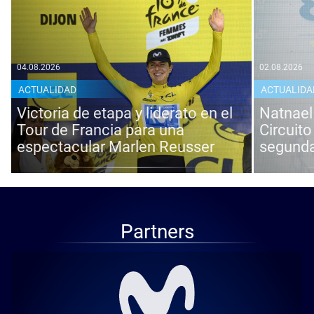
04.08.2026
02.08.2026
ACTUALIDAD
ACTUALIDA
Victoria de etapa y liderato en el
Natnael
Tour de Francia para una
Circuito
espectacular Marlen Reusser
segunda
Partners