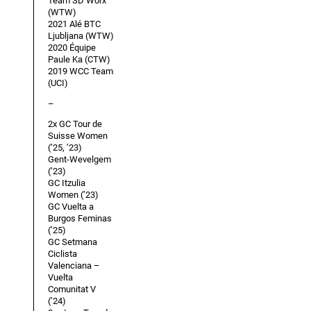
Team SD Worx
(WTW)
2021 Alé BTC
Ljubljana (WTW)
2020 Équipe
Paule Ka (CTW)
2019 WCC Team
(UCI)
–
2x GC Tour de
Suisse Women
(’25, ’23)
Gent-Wevelgem
(’23)
GC Itzulia
Women (’23)
GC Vuelta a
Burgos Feminas
(’25)
GC Setmana
Ciclista
Valenciana –
Vuelta
Comunitat V
(’24)