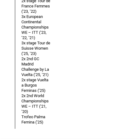
2x stage Tour de
France Femmes
(’23, ’22)
3x European
Continental
Championships
WE – ITT (’23,
’22, ’21)
3x stage Tour de
Suisse Women
(’25, ’23)
2x 2nd GC
Madrid
Challenge by La
Vuelta (’25, ’21)
2x stage Vuelta
a Burgos
Feminas (’25)
2x 2nd World
Championships
WE – ITT (’21,
’20)
Trofeo Palma
Femina (’25)