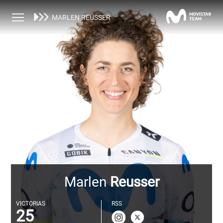
EQUIPO FEMENINO
CORREDORAS
MARLEN REUSSER
Marlen
Reusser
VICTORIAS
RSS
25