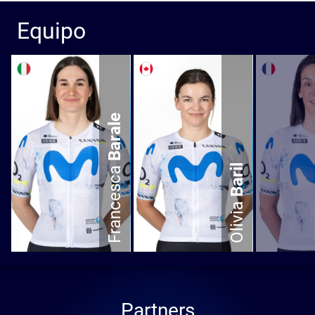
Equipo
ITA
CAN
FRA
Barale
Francesca
Baril
Olivia
Partners