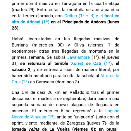
primer sprint masivo en Tarragona en la cuarta etapa
(martes 29). Entre estas, la montaña se abrirá camino
en la tercera jornada, con
Ordino (1ª + B) y el
final en
alto de Arinsal (1ª)
en el Principado de Andorra (lunes
28).
Habrá -incrustadas en las llegadas masivas de
Burriana (miércoles 30) y Oliva (viernes 1 de
septiembre)- otras tres llegadas de montaña en la
primera semana. Se subirá
Javalambre
(1ª), el jueves
31;
se retornará al terrible
Xorret de Catí (1ª)
, el
sábado 2
; y se estrenará -casi de manera literal, por
haber sido asfaltada para la cita- la subida al
Alto de la
Cruz (2ª)
en Caravaca (domingo 3).
Una CRI de casi 26 km en Valladolid tras el primer
descanso, el martes 5 de septiembre, dará paso a una
segunda semana de nuevo plagada de llegadas en
ascenso. El miércoles 6 se regresará a la
Laguna
Negra de Vinuesa (1ª)
, anticipo ‘unipuerto’ -junto con el
sprint, viento mediante, de Zaragoza (jueves 7)- de la
jornada
reina
de La Vuelta (viernes 8): un brutal