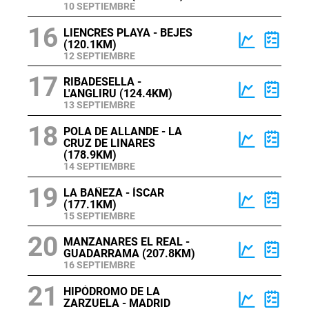
10 SEPTIEMBRE
16
LIENCRES PLAYA - BEJES
(120.1KM)
12 SEPTIEMBRE
17
RIBADESELLA -
L'ANGLIRU (124.4KM)
13 SEPTIEMBRE
18
POLA DE ALLANDE - LA
CRUZ DE LINARES
(178.9KM)
14 SEPTIEMBRE
19
LA BAÑEZA - ÍSCAR
(177.1KM)
15 SEPTIEMBRE
20
MANZANARES EL REAL -
GUADARRAMA (207.8KM)
16 SEPTIEMBRE
21
HIPÓDROMO DE LA
ZARZUELA - MADRID