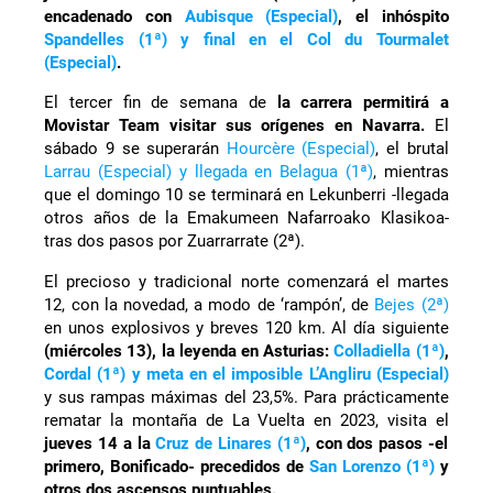
encadenado con
Aubisque (Especial)
, el inhóspito
Spandelles (1ª) y final en el Col du Tourmalet
(Especial)
.
El tercer fin de semana de
la carrera permitirá a
Movistar Team visitar sus orígenes en Navarra.
El
sábado 9 se superarán
Hourcère (Especial)
, el brutal
Larrau (Especial) y llegada en Belagua (1ª)
, mientras
que el domingo 10 se terminará en Lekunberri -llegada
otros años de la Emakumeen Nafarroako Klasikoa-
tras dos pasos por Zuarrarrate (2ª).
El precioso y tradicional norte comenzará el martes
12, con la novedad, a modo de ‘rampón’, de
Bejes (2ª)
en unos explosivos y breves 120 km. Al día siguiente
(miércoles 13), la leyenda en Asturias:
Colladiella (1ª)
,
Cordal (1ª) y meta en el imposible L’Angliru (Especial)
y sus rampas máximas del 23,5%. Para prácticamente
rematar la montaña de La Vuelta en 2023, visita el
jueves 14 a la
Cruz de Linares (1ª)
, con dos pasos -el
primero, Bonificado- precedidos de
San Lorenzo (1ª)
y
otros dos ascensos puntuables.