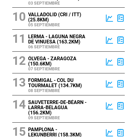
03 SEPTIEMBRE
10
VALLADOLID (CRI / ITT)
(25.8KM)
05 SEPTIEMBRE
11
LERMA - LAGUNA NEGRA
DE VINUESA (163.2KM)
06 SEPTIEMBRE
12
ÓLVEGA - ZARAGOZA
(150.6KM)
07 SEPTIEMBRE
13
FORMIGAL - COL DU
TOURMALET (134.7KM)
08 SEPTIEMBRE
14
SAUVETERRE-DE-BÉARN -
LARRA-BELAGUA
(156.2KM)
09 SEPTIEMBRE
15
PAMPLONA -
LEKUNBERRI (158.3KM)