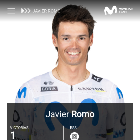
EQUIPO MASCULINO
CORREDORES
JAVIER ROMO
Javier
Romo
VICTORIAS
RSS
1