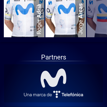
Arcas
Adrià
Roger
Jorge
Partners