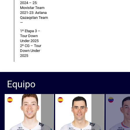
2024 – 25:
Movistar Team
2021-23: Astana
Qazaqstan Team
—
1º Etapa 3 –
Tour Down
Under 2025
2º CG – Tour
Down Under
2025
Equipo
ESP
ESP
VEN